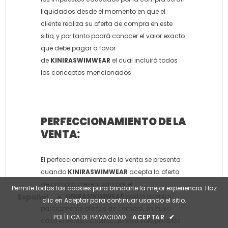
liquidados desde el momento en que el
cliente realiza su oferta de compra en este
sitio, y por tanto podrá conocer el valor exacto
que debe pagar a favor
de
KINIRASWIMWEAR
el cual incluirá todos
los conceptos mencionados.
PERFECCIONAMIENTO DE LA
VENTA:
El perfeccionamiento de la venta se presenta
cuando
KINIRASWIMWEAR
acepta la oferta
de compra presentada por el
Permite todas las cookies para brindarte la mejor experiencia. Haz
cliente.
KINIRASWIMWEAR
podrá aceptar
Español
clic en Aceptar para continuar usando el sitio.
parcialmente ofertas de compra, en cuyo
POLÍTICA DE PRIVACIDAD
ACEPTAR
✔
caso la venta se perfeccionará sólo para los