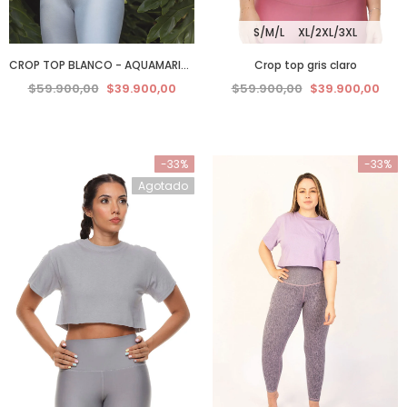
S/M/L
XL/2XL/3XL
CROP TOP BLANCO - AQUAMARINA
Crop top gris claro
$59.900,00
$39.900,00
$59.900,00
$39.900,00
-33%
-33%
Agotado