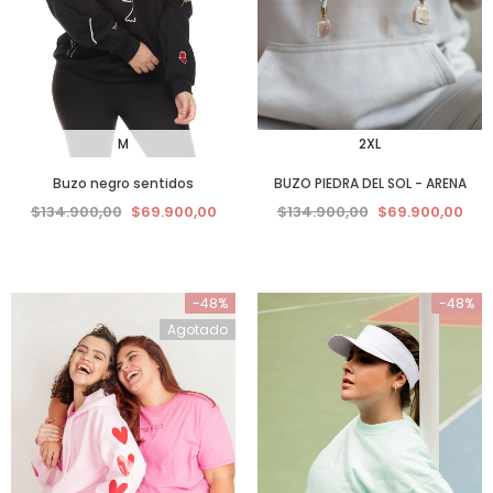
M
2XL
Buzo negro sentidos
BUZO PIEDRA DEL SOL - ARENA
$134.900,00
$69.900,00
$134.900,00
$69.900,00
-48%
-48%
Agotado