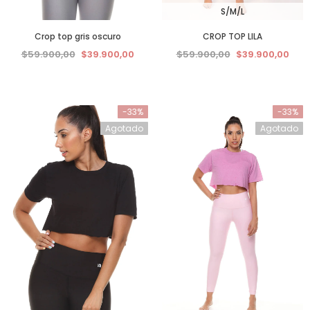
S/M/L
Crop top gris oscuro
CROP TOP LILA
$59.900,00
$39.900,00
$59.900,00
$39.900,00
-33%
-33%
Agotado
Agotado