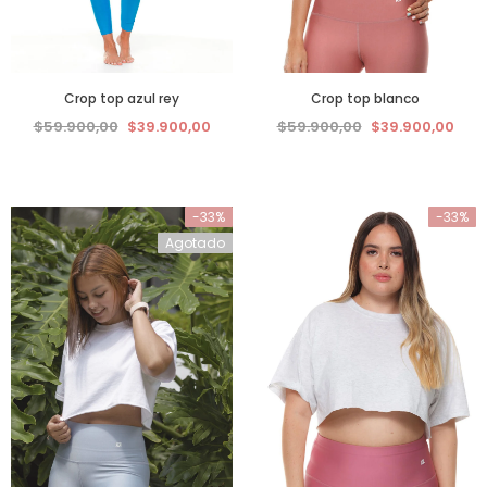
Crop top azul rey
Crop top blanco
$59.900,00
$39.900,00
$59.900,00
$39.900,00
-33%
-33%
Agotado