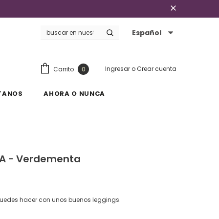
Español
Ingresar
o
Crear cuenta
Carrito
0
TANOS
AHORA O NUNCA
A - Verdementa
puedes hacer con unos buenos leggings.