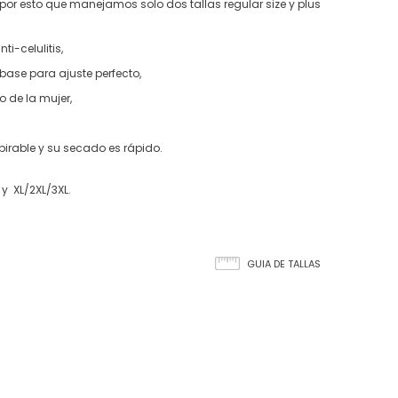
 por esto que manejamos solo dos tallas regular size y plus
i-celulitis,
 base para ajuste perfecto,
o de la mujer,
pirable y su secado es rápido.
y XL/2XL/3XL.
GUIA DE TALLAS