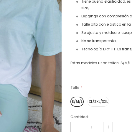
Tiene buena elasticidad, es
size,
Leggings con compresión ant
Talle alto con elástico en la
Se ajusta y moldea el cuerp
No se transparenta,
Tecnología DRY FIT: Es trans
Estas modelos usan tallas S/M/L 
Talla
*
S/M/L
XL/2XL/3XL
Cantidad: