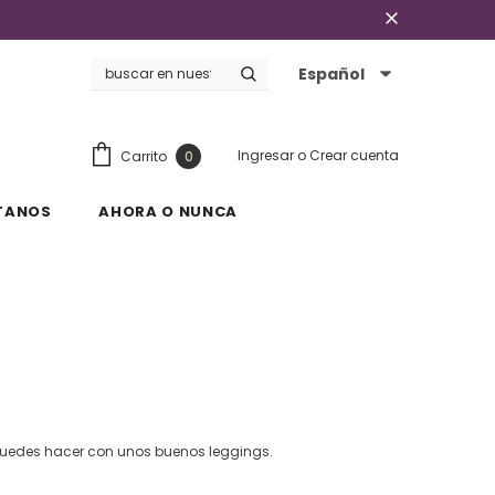
Español
Ingresar
o
Crear cuenta
Carrito
0
TANOS
AHORA O NUNCA
puedes hacer con unos buenos leggings.