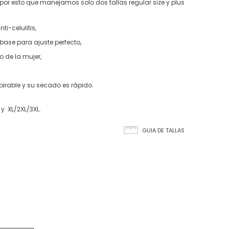
 por esto que manejamos solo dos tallas regular size y plus
i-celulitis,
 base para ajuste perfecto,
o de la mujer,
pirable y su secado es rápido.
y XL/2XL/3XL.
GUIA DE TALLAS