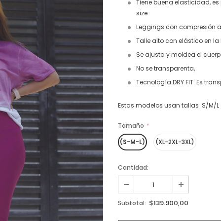
Tiene buena elasticidad, es
size
Leggings con compresión ant
Talle alto con elástico en la
Se ajusta y moldea el cuerp
No se transparenta,
Tecnología DRY FIT: Es trans
Estas modelos usan tallas S/M/L 
Tamaño
*
(S-M-L)
(XL-2XL-3XL)
Cantidad:
$139.900,00
Subtotal: