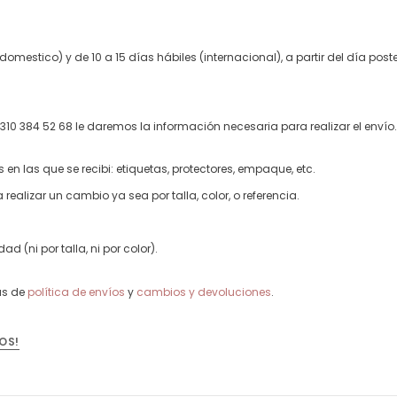
mestico) y de 10 a 15 días hábiles (internacional), a partir del día poste
310 384 52 68 le daremos la información necesaria para realizar el envío.
n las que se recibi: etiquetas, protectores, empaque, etc.
 realizar un cambio ya sea por talla, color, o referencia.
 (ni por talla, ni por color).
as de
política de envíos
y
cambios y devoluciones
.
OS!