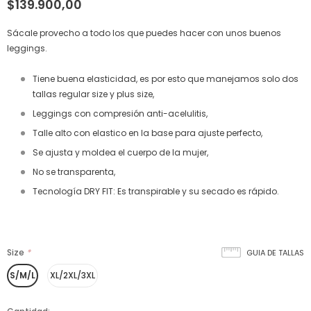
$139.900,00
Sácale provecho a todo los que puedes hacer con unos buenos
leggings.
Tiene buena elasticidad, es por esto que manejamos solo dos
tallas regular size y plus size,
Leggings con compresión anti-acelulitis,
Talle alto con elastico en la base para ajuste perfecto,
Se ajusta y moldea el cuerpo de la mujer,
No se transparenta,
Tecnología DRY FIT: Es transpirable y su secado es rápido.
Size
*
GUIA DE TALLAS
S/M/L
XL/2XL/3XL