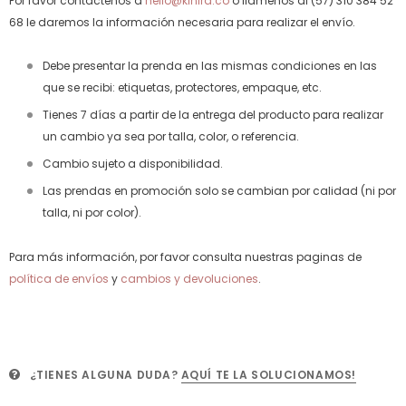
Por favor contáctenos a
hello@kinira.co
o llámenos al (57) 310 384 52
68 le daremos la información necesaria para realizar el envío.
Debe presentar la prenda en las mismas condiciones en las
que se recibi: etiquetas, protectores, empaque, etc.
Tienes 7 días a partir de la entrega del producto para realizar
un cambio ya sea por talla, color, o referencia.
Cambio sujeto a disponibilidad.
Las prendas en promoción solo se cambian por calidad (ni por
talla, ni por color).
Para más información, por favor consulta nuestras paginas de
política de envíos
y
cambios y devoluciones
.
¿TIENES ALGUNA DUDA?
AQUÍ TE LA SOLUCIONAMOS!