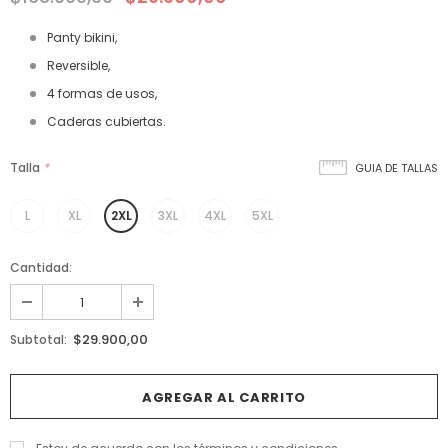
Panty bikini,
Reversible,
4 formas de usos,
Caderas cubiertas.
Talla
*
GUIA DE TALLAS
L
XL
2XL
3XL
4XL
5XL
Cantidad:
$29.900,00
Subtotal: