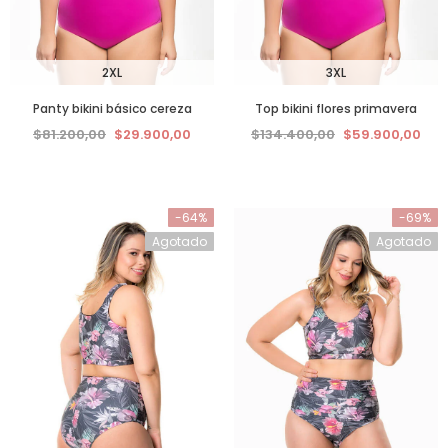
2XL
3XL
Panty bikini básico cereza
Top bikini flores primavera
$81.200,00
$29.900,00
$134.400,00
$59.900,00
-64%
-69%
Agotado
Agotado