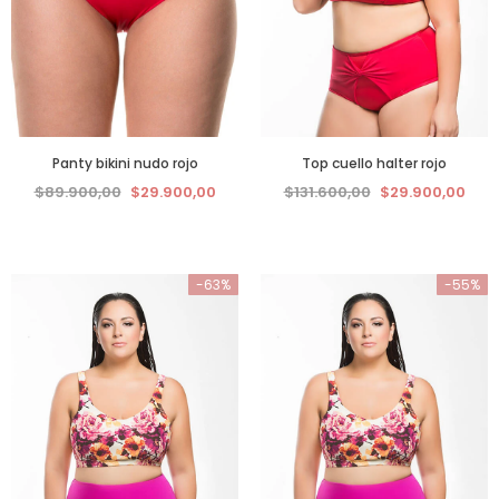
Panty bikini nudo rojo
Top cuello halter rojo
$89.900,00
$29.900,00
$131.600,00
$29.900,00
-63%
-55%