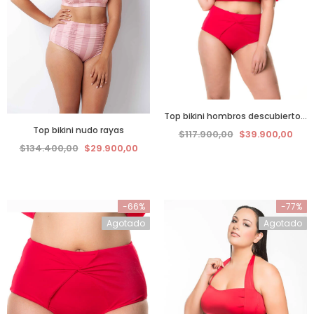
Top bikini hombros descubiertos rojo
Top bikini nudo rayas
$117.900,00
$39.900,00
$134.400,00
$29.900,00
-66%
-77%
Agotado
Agotado