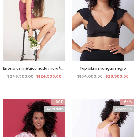
Entero asimétrico nudo mora/rosa
Top bikini mangas negro
$249.900,00
$124.900,00
$154.000,00
$29.900,00
-80%
-64%
Agotado
Agotado