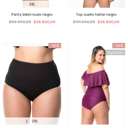
2XL
Panty bikini nudo negro
Top cuello halter negro
$89.900,00
$29.900,00
$131.600,00
$29.900,00
-63%
-63%
Agotado
L
2XL