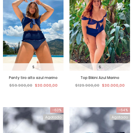
S
S
Panty tiro alto azul marino
Top Bikini Azul Marino
$59.900,00
$30.000,00
$129.900,00
$30.000,00
-63%
-64%
Agotado
Agotado