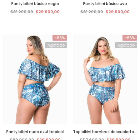
Panty bikini básico negro
Panty bikini básico uva
$81.200,00
$29.900,00
$81.200,00
$29.900,00
-66%
-66%
Agotado
Agotado
Panty bikini nudo azul tropical
Top bikini hombros descubiertos azul tropical
$89.900,00
$29.900,00
$117.600,00
$39.900,00