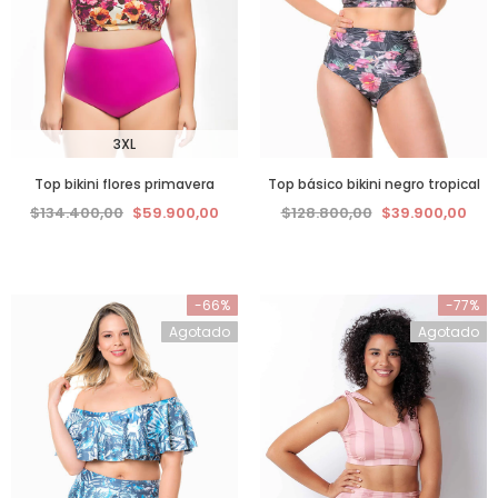
3XL
Top bikini flores primavera
Top básico bikini negro tropical
$134.400,00
$59.900,00
$128.800,00
$39.900,00
-66%
-77%
Agotado
Agotado