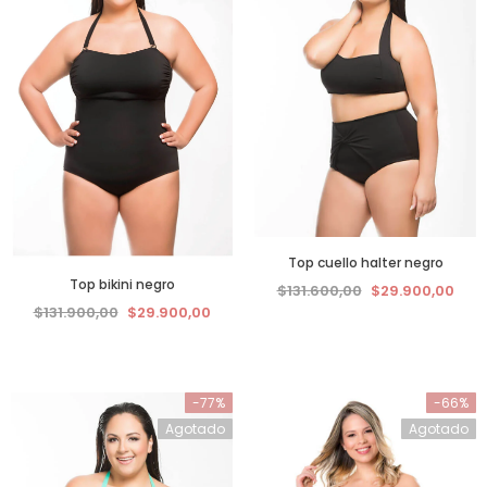
Top cuello halter negro
Top bikini negro
$131.600,00
$29.900,00
$131.900,00
$29.900,00
-77%
-66%
Agotado
Agotado