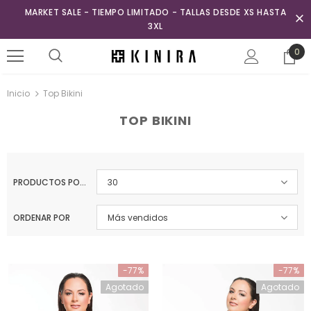
MARKET SALE - TIEMPO LIMITADO - TALLAS DESDE XS HASTA
3XL
0
Inicio
Top Bikini
TOP BIKINI
PRODUCTOS POR PÁGINA
30
ORDENAR POR
Más vendidos
-77%
-77%
Agotado
Agotado