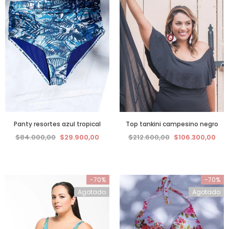
Panty resortes azul tropical
Top tankini campesino negro
$84.000,00
$29.900,00
$212.600,00
$106.300,00
-70%
-70%
Agotado
Agotado