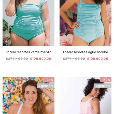
Entero resortes verde menta
Entero resortes agua marina
$274.400,00
$109.900,00
$274.400,00
$109.900,00
-78%
-64%
Agotado
Agotado