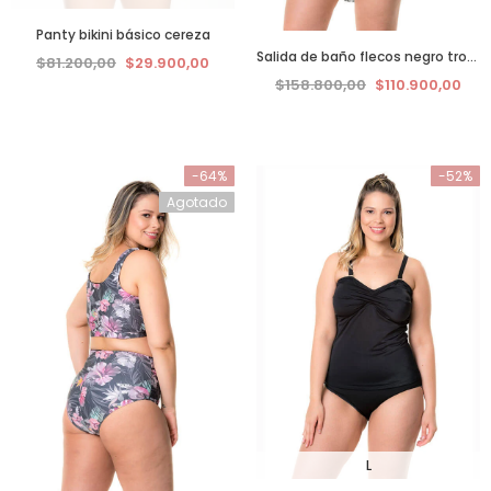
Panty bikini básico cereza
Salida de baño flecos negro tropical
$81.200,00
$29.900,00
$158.800,00
$110.900,00
-64%
-52%
Agotado
L