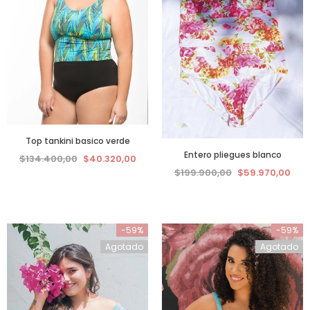
Top tankini basico verde
Entero pliegues blanco
$134.400,00
$40.320,00
$199.900,00
$59.970,00
-59%
-59%
Agotado
Agotado