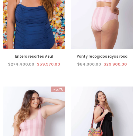
Entero resortes Azul
Panty recogidos rayas rosa
$274.400,00
$59.970,00
$84.000,00
$29.900,00
-57%