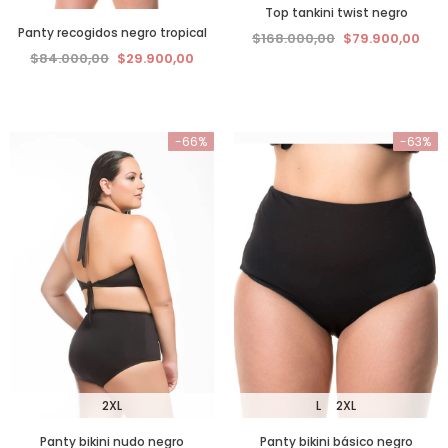
Top tankini twist negro
Panty recogidos negro tropical
$168.000,00
$79.900,00
$84.000,00
$29.900,00
-66%
-63%
2XL
L
2XL
Panty bikini nudo negro
Panty bikini básico negro