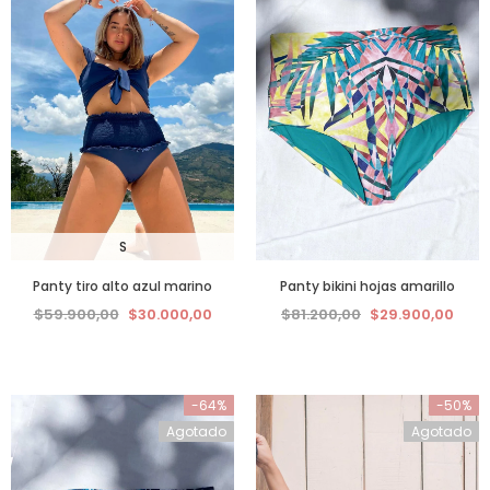
S
Panty tiro alto azul marino
Panty bikini hojas amarillo
$59.900,00
$30.000,00
$81.200,00
$29.900,00
-64%
-50%
Agotado
Agotado