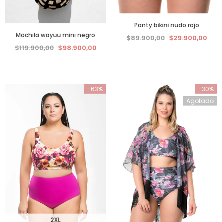
Panty bikini nudo rojo
Mochila wayuu mini negro
$89.900,00
$29.900,00
$119.900,00
$98.900,00
-63%
-30%
Agotado
2XL