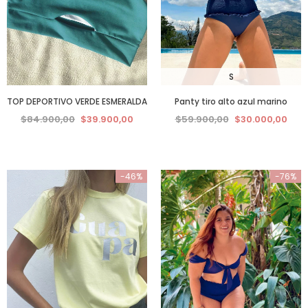
S
TOP DEPORTIVO VERDE ESMERALDA
Panty tiro alto azul marino
$84.900,00
$39.900,00
$59.900,00
$30.000,00
-46%
-76%