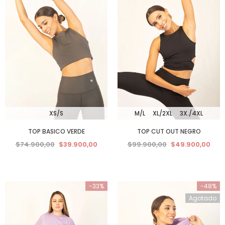
XS/S
M/L
XL/2XL
3X./4XL
TOP BASICO VERDE
TOP CUT OUT NEGRO
$74.900,00
$39.900,00
$99.900,00
$49.900,00
-33%
-48%
Agotado