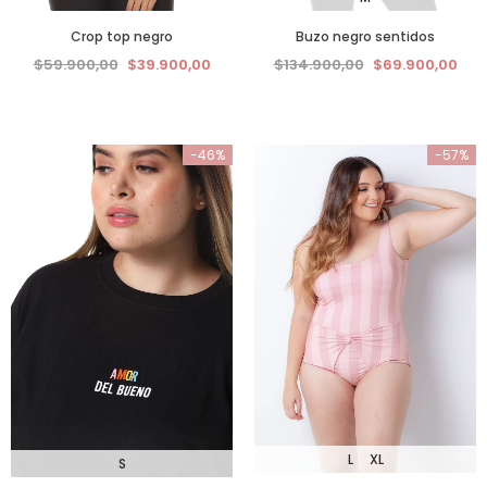
Crop top negro
Buzo negro sentidos
$59.900,00
$39.900,00
$134.900,00
$69.900,00
-46%
-57%
L
XL
S