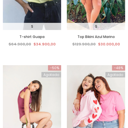
S
S
T-shirt Guapa
Top Bikini Azul Marino
$64.900,00
$34.900,00
$129.900,00
$30.000,00
-50%
-48%
Agotado
Agotado