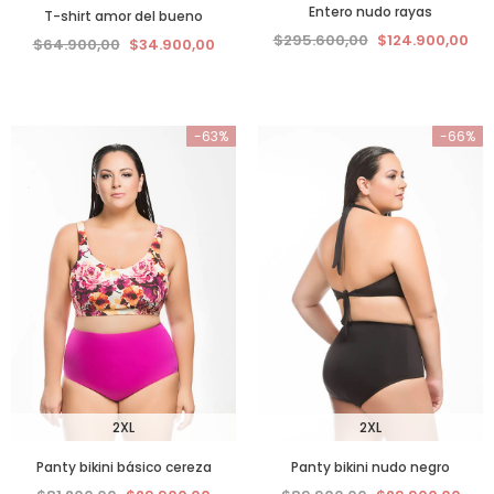
Entero nudo rayas
T-shirt amor del bueno
$295.600,00
$124.900,00
$64.900,00
$34.900,00
-63%
-66%
2XL
2XL
Panty bikini básico cereza
Panty bikini nudo negro