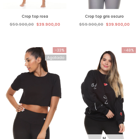
Crop top rosa
Crop top gris oscuro
$59.900,00
$39.900,00
$59.900,00
$39.900,00
-33%
-48%
Agotado
M