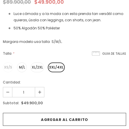
$89.900,00
$49.900,00
Luce cómoda y a la moda con esta prenda tan versátil como
quieras, úsala con leggings, con shorts, con jean.
50% Algodón 50% Poliéster
Margara modelo usa talla S/M/L.
Talla
*
GUIA DE TALLAS
XS/S
M/L
XL/2XL
3XL/4XL
Cantidad:
$49.900,00
Subtotal: