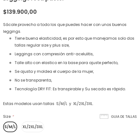
$139.900,00
Sácale provecho a todo los que puedes hacer con unos buenos
leggings.
Tiene buena elasticidad, es por esto que manejamos solo dos
tallas regular size y plus size,
Leggings con compresión anti-acelulitis,
Talle alto con elastico en la base para ajuste perfecto,
Se ajusta y moldea el cuerpo de la mujer,
No se transparenta,
Tecnología DRY FIT: Es transpirable y Su secado es rápido.
Estas modelos usan tallas S/M/L y XL/2XL/3XL.
Size
*
GUIA DE TALLAS
S/M/L
XL/2XL/3XL