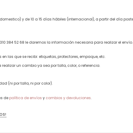
mestico) y de 10 a 15 días hábiles (internacional), a partir del día poste
310 384 52 68 le daremos la información necesaria para realizar el envío.
n las que se recibi: etiquetas, protectores, empaque, etc.
 realizar un cambio ya sea por talla, color, o referencia.
 (ni por talla, ni por color).
as de
política de envíos
y
cambios y devoluciones
.
OS!