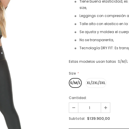
Tiene buena elasticidad, es
size,
Leggings con compresión ant
Talle alto con elastico en la
Se ajusta y moldea el cuerp
No se transparenta,
Tecnología DRY FIT: Es trans
Estas modelos usan tallas S/M/L 
Size
*
S/M/L
XL/2XL/3XL
Cantidad:
$139.900,00
Subtotal: