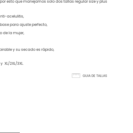
 por esto que manejamos solo dos tallas regular size y plus
i-acelulitis,
 base para ajuste perfecto,
o de la mujer,
pirable y su secado es rápido,
y XL/2XL/3XL.
GUIA DE TALLAS