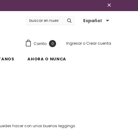
Español
Ingresar
o
Crear cuenta
Carrito
0
TANOS
AHORA O NUNCA
puedes hacer con unos buenos leggings.