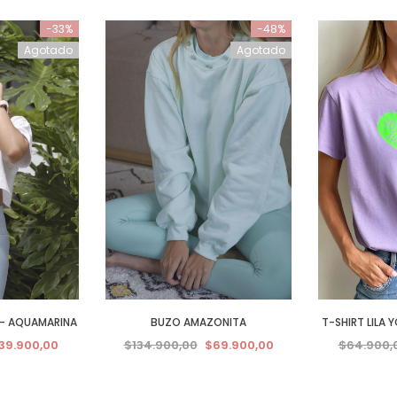
-33%
-48%
Agotado
Agotado
- AQUAMARINA
BUZO AMAZONITA
T-SHIRT LILA 
39.900,00
$134.900,00
$69.900,00
$64.900,