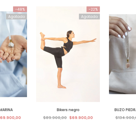
-48%
-22%
Agotado
Agotado
MARINA
Bikers negro
BUZO PIEDRA
69.900,00
$89.900,00
$69.900,00
$134.900,