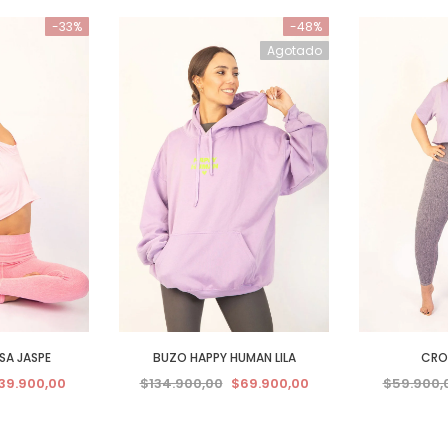
-33%
-48%
Agotado
SA JASPE
BUZO HAPPY HUMAN LILA
CROP
39.900,00
$134.900,00
$69.900,00
$59.900,