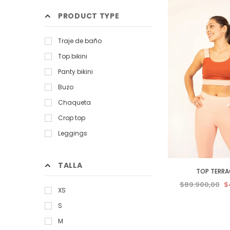
PRODUCT TYPE
Traje de baño
Top bikini
Panty bikini
Buzo
Chaqueta
Crop top
Leggings
Pantalon
T-shirt
TALLA
TOP TERR
$89.900,00
$
XS
S
M