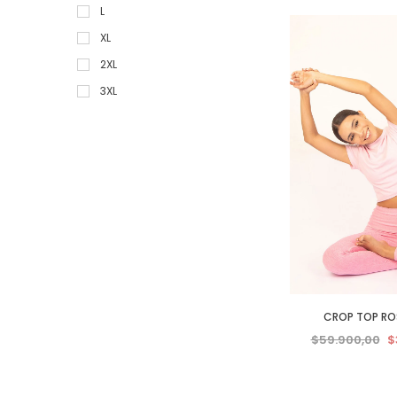
L
XL
2XL
3XL
4XL
5XL
CROP TOP RO
$59.900,00
$