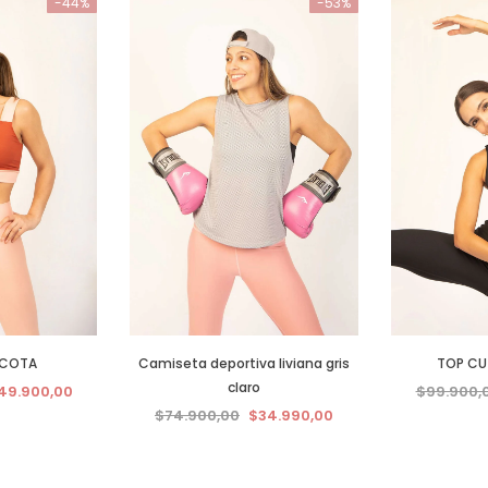
-44%
-53%
ACOTA
Camiseta deportiva liviana gris
TOP CU
claro
49.900,00
$99.900,
$74.900,00
$34.990,00