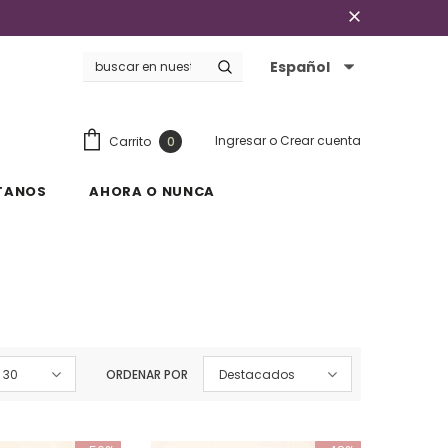
Español
Ingresar
o
Crear cuenta
Carrito
0
TANOS
AHORA O NUNCA
30
ORDENAR POR
Destacados