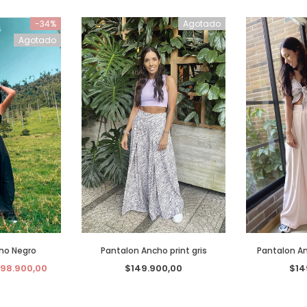
-34%
Agotado
Agotado
ho Negro
Pantalon Ancho print gris
Pantalon An
98.900,00
$149.900,00
$14