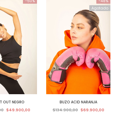
-50%
-48%
Agotado
T OUT NEGRO
BUZO ACID NARANJA
00
$49.900,00
$134.900,00
$69.900,00