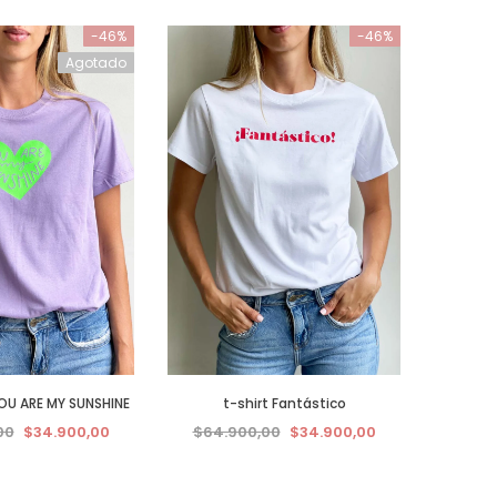
-46%
-46%
Agotado
YOU ARE MY SUNSHINE
t-shirt Fantástico
00
$34.900,00
$64.900,00
$34.900,00