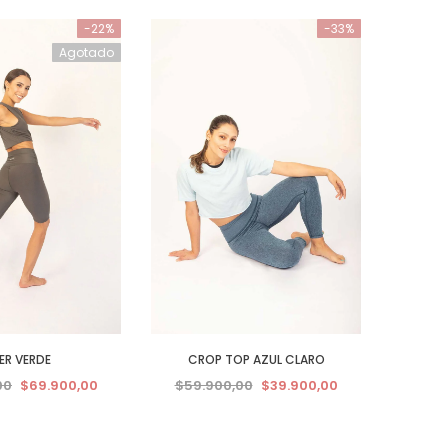
-22%
-33%
Agotado
KER VERDE
CROP TOP AZUL CLARO
00
$69.900,00
$59.900,00
$39.900,00