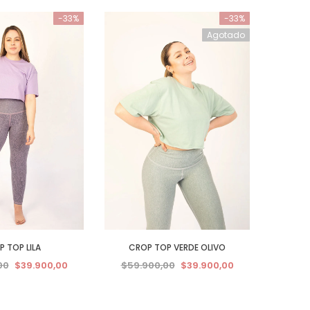
-33%
-33%
Agotado
 TOP LILA
CROP TOP VERDE OLIVO
00
$39.900,00
$59.900,00
$39.900,00