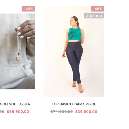
-48%
-46%
Agotado
 DEL SOL - ARENA
TOP BASICO PALMA VERDE
00
$69.900,00
$74.900,00
$39.900,00