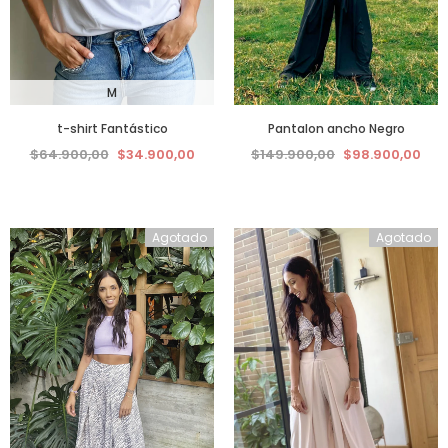
M
t-shirt Fantástico
Pantalon ancho Negro
$64.900,00
$34.900,00
$149.900,00
$98.900,00
Agotado
Agotado