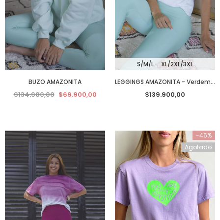
S/M/L
XL/2XL/3XL
BUZO AMAZONITA
LEGGINGS AMAZONITA - Verdementa
$134.900,00
$69.900,00
$139.900,00
-46%
Agotado