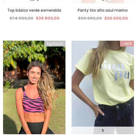
Top básico verde esmeralda
Panty tiro alto azul marino
$74.900,00
$39.900,00
$59.900,00
$30.000,00
Agotado
-46%
S