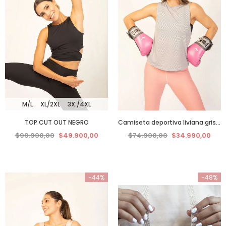
M/L
XL/2XL
3X./4XL
TOP CUT OUT NEGRO
Camiseta deportiva liviana gris claro
$99.900,00
$49.900,00
$74.900,00
$34.990,00
-44%
-48%