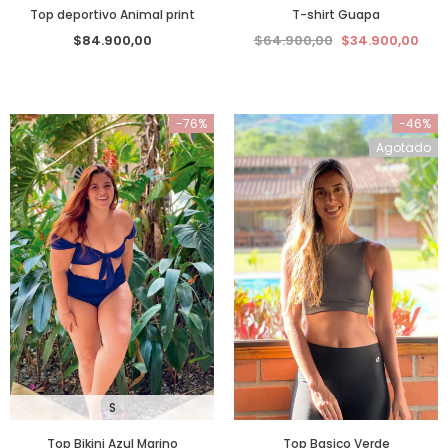
Top deportivo Animal print
T-shirt Guapa
$84.900,00
$64.900,00
$34.900,00
-76%
-46%
Agotado
S
Top Bikini Azul Marino
Top Basico Verde